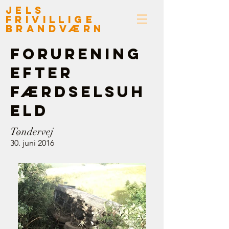
Jels
Frivillige
Brandværn
forurening
efter
færdselsuh
eld
Tøndervej
30. juni 2016